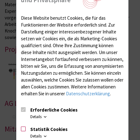
Materialeigenschaften wird in Zusammenarbeit mit der AG
Experimentelle Biomechanik und externen Projektpartnern
vorgenommen. Im Fokus der Implantattechnologie innerhalb der
Diese Website benutzt Cookies, die für das
Arbeitsgruppe stehen Anwendungen für den segmentalen
Funktionieren der Website erforderlich sind.
Zur
Knochenersatz, die Integration von Sensorik in Endoprothesen
Darstellung einiger interessenbezogener Inhalte
sowie neue Möglichkeiten der Implantatfixation.
setzen wir Cookies ein, die als Marketing-Cookies
qualifiziert sind. Ohne Ihre Zustimmung können
Projektträger
diese Inhalte nicht ausgespielt werden.
Um unser
Internetangebot fortlaufend verbessern zu können,
bitten wir Sie, uns die Erfassung von anonymisierten
Nutzungsdaten zu ermöglichen.
Sie können einzeln
auswählen, welche Cookies Sie zulassen wollen oder
allen Cookies zustimmen. Weitere Informationen
erhalten Sie in unserer
Datenschutzerklärung
.
AG Leiter
Erforderliche Cookies
Details
Dr.-Ing. Märuan Kebbach
Mitarbeitende
Statistik Cookies
Details