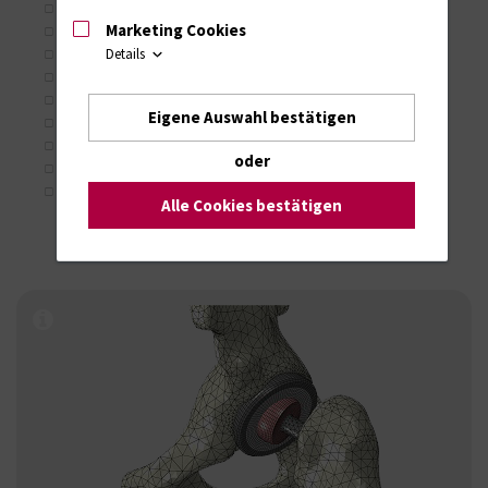
PD Dr.-Ing. habil. Daniel Klüß
Marketing Cookies
Franziska Geiger, M. Sc.
Details
Iman Soodmand, M.Sc.
Leo Rührmund, M.Sc.
Ann-Kristin Becker, M. Sc.
Eigene Auswahl bestätigen
Evan Bouhours, M. Sc.
Ruifeng Zhao, Dipl.- Ing.
oder
Lorena Mülders, M. Sc.
Studierende
Alle Cookies bestätigen