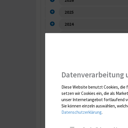
2025
2024
2023
2022
2021
2020
Datenverarbeitung 
2019
Diese Website benutzt Cookies, die f
setzen wir Cookies ein, die als Marke
2018
unser Internetangebot fortlaufend v
Sie können einzeln auswählen, welche
2017
Datenschutzerklärung
.
2016