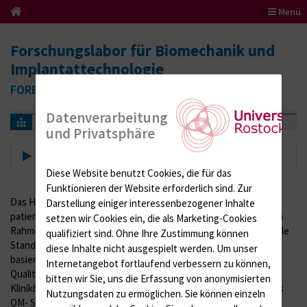
Menü
Forschungslabor für Biomechanik und
Implantattechnologie
FORBIOMIT | Orthopädische Klinik und Poliklinik
Datenverarbeitung
Über uns
Qualitätsmanagement
und Privatsphäre
Qualitätsmanagement
Diese Website benutzt Cookies, die für das
Funktionieren der Website erforderlich sind.
Zur
Das Hauptziel unserer Einrichtung ist die erfolgreiche
Darstellung einiger interessenbezogener Inhalte
patientenorientierte Behandlung zum Wohle jedes Einzelnen im
setzen wir Cookies ein, die als Marketing-Cookies
Rahmen einer umfassenden Therapie. Basis dafür ist der aktuelle
qualifiziert sind. Ohne Ihre Zustimmung können
Stand von Wissenschaft und Technik im Sinne der Evidenz
diese Inhalte nicht ausgespielt werden.
Um unser
basierten Medizin unter Einhaltung aller erforderlichen
Internetangebot fortlaufend verbessern zu können,
Qualitätskriterien. Speziell ernannte QM- Beauftragte aus allen
bitten wir Sie, uns die Erfassung von anonymisierten
Klinikbereichen arbeiten kontinuierlich an der Verbesserung des
Nutzungsdaten zu ermöglichen.
Sie können einzeln
QM- Systems, um Patienten und Kunden mit einer fehlerfreien