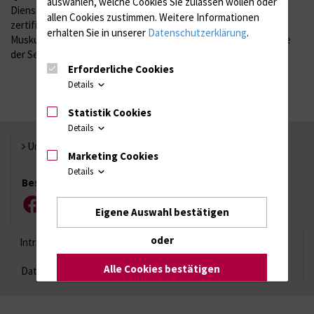
auswählen, welche Cookies Sie zulassen wollen oder
Dienstleistung zu beliefern. Zudem ist das FORBIOMIT eine
allen Cookies zustimmen. Weitere Informationen
zertifizierte Einrichtung im Forschnungsnetzwerk
erhalten Sie in unserer
Datenschutzerklärung
.
Muskuloskelettale Biomechanik sowie Regenerative Orthopädie
der Sektion Grundlagenforschung der DGOU.
Erforderliche Cookies
Details
Statistik Cookies
Details
Universität Rostock
Marketing Cookies
Details
Besuchen Sie uns
Facebook
Instagram
YouTube
LinkedIn
Xing
Eigene Auswahl bestätigen
oder
Intranet
Login (für Studenten)
Impressum
Alle Cookies bestätigen
Datenschutzhinweise
Barrierefreiheit