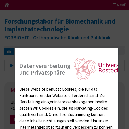
Menü
Forschungslabor für Biomechanik und
Implantattechnologie
FORBIOMIT | Orthopädische Klinik und Poliklinik
Über uns
Über uns
Datenverarbeitung
und Privatsphäre
Mitarbeiter/innen
Diese Website benutzt Cookies, die für das
Funktionieren der Website erforderlich sind.
Zur
Darstellung einiger interessenbezogener Inhalte
Überblick über die Mitarbeiterinnen und Mitarbeiter im
setzen wir Cookies ein, die als Marketing-Cookies
FORBIOMIT.
qualifiziert sind. Ohne Ihre Zustimmung können
Mehr Infos
diese Inhalte nicht ausgespielt werden.
Um unser
Internetangebot fortlaufend verbessern zu können,