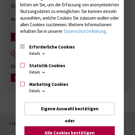
Anfahrt
bitten wir Sie, uns die Erfassung von anonymisierten
Nutzungsdaten zu ermöglichen.
Sie können einzeln
auswählen, welche Cookies Sie zulassen wollen oder
Anreisemöglichkeiten zum Forschungslabor.
allen Cookies zustimmen. Weitere Informationen
erhalten Sie in unserer
Datenschutzerklärung
.
Mehr Infos
Erforderliche Cookies
Qualitätsmanagement
Details
Statistik Cookies
Einblick über die Qualitätskriterien des Forschungslabors.
Details
Mehr Infos
Marketing Cookies
Details
Eigene Auswahl bestätigen
oder
Universität Rostock
Alle Cookies bestätigen